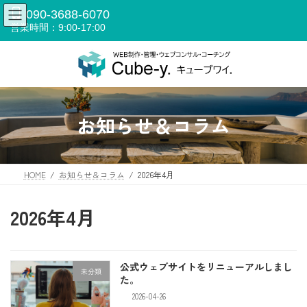
コ
ナ
090-3688-6070
ン
ビ
営業時間：9:00-17:00
テ
ゲ
ン
ー
ツ
シ
へ
ョ
ス
ン
キ
に
ッ
移
お知らせ＆コラム
プ
動
HOME
お知らせ＆コラム
2026年4月
2026年4月
公式ウェブサイトをリニューアルしまし
未分類
た。
2026-04-26